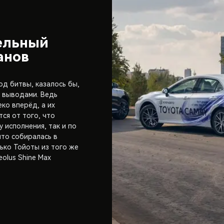
ельный
анов
од битвы, казалось бы,
 выводами. Ведь
ко вперёд, а их
ся от того, что
 исполнения, так и по
что собиралась в
ько Тойоты из того же
eolus Shine Max