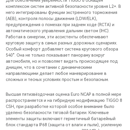
Для обеспечения уверенности TIGGO 8 оснащен
комплексом систем активной безопасности уровня L2+. В
него интегрированы функции экстренного торможения
(AEB), контроля полосы движения (LDW/ELK),
предупреждения о помехах при заднем ходе (RCTA) и
автоматического управления дальним светом (IHC).
Работая в синергии, эти ассистенты обеспечивают
круговую защиту в самых разных дорожных сценариях.
Особый комфорт добавляет система кругового обзора
540°. Она не только показывает панораму вокруг
автомобиля, но и позволяет видеть происходящее под
днищем, что в сочетании с динамическими
направляющими делает любое маневрирование в
сложных и тесных условиях простым и безопасным.
Высшая пятизвёздочная оценка Euro NCAP в полной мере
распространяется и на гибридную модификацию TIGGO 8
CSH, при разработке которой особое внимание было
уделено безопасности тяговой батареи. Ключевые
элементы защиты включают герметичный батарейный
блок стандарта IP68 (защита от влаги и пыли), усиленную