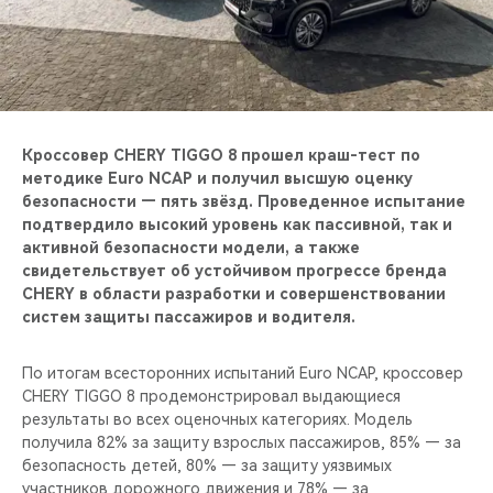
CHERY REMOTE
CHERY И СПОРТ
НАШИ МЕРОПРИЯТИЯ
Кроссовер CHERY TIGGO 8 прошел краш-тест по
ВИДЕООБЗОРЫ
методике Euro NCAP и получил высшую оценку
безопасности — пять звёзд. Проведенное испытание
подтвердило высокий уровень как пассивной, так и
CHERY ДЛЯ ДЕТЕЙ
активной безопасности модели, а также
свидетельствует об устойчивом прогрессе бренда
CHERY в области разработки и совершенствовании
систем защиты пассажиров и водителя.
По итогам всесторонних испытаний Euro NCAP, кроссовер
CHERY TIGGO 8 продемонстрировал выдающиеся
результаты во всех оценочных категориях. Модель
получила 82% за защиту взрослых пассажиров, 85% — за
безопасность детей, 80% — за защиту уязвимых
участников дорожного движения и 78% — за