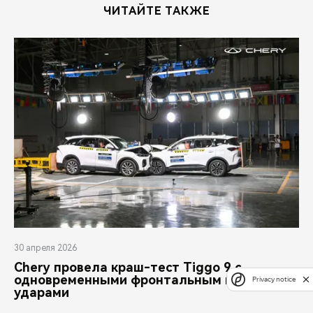
ЧИТАЙТЕ ТАКЖЕ
30 апреля 2026
Chery провела краш-тест Tiggo 9 с
одновременными фронтальным и задним
Privacy notice
ударами